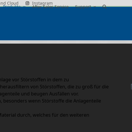
und Cloud
Instagram
Produkte
After Sales Service
Support
nlage vor Störstoffen in dem zu
herausfiltern von Störstoffen, die zu groß für die
agenteile und beugen Ausfällen vor.
n, besonders wenn Störstoffe die Anlagenteile
Material durch, welches für den weiteren