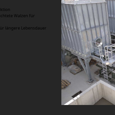
uktion
chtete Walzen für
für längere Lebensdauer