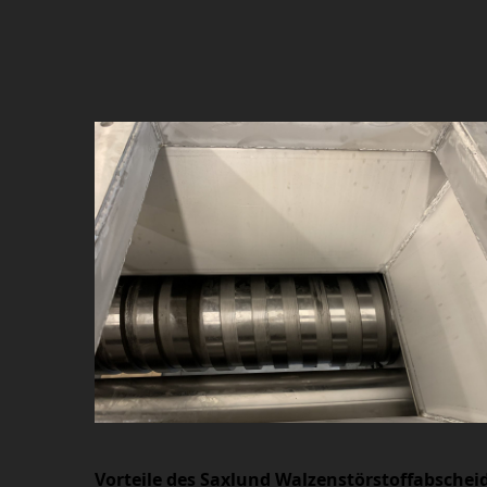
Vorteile des Saxlund Walzenstörstoffabschei