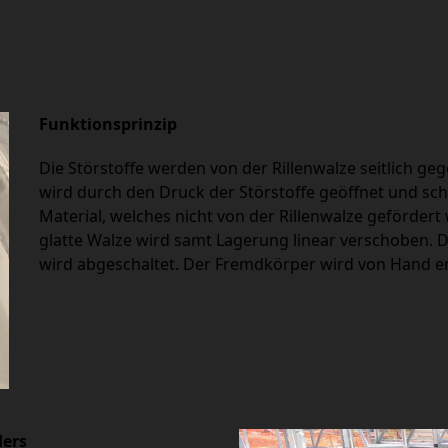
Funktionsprinzip
Die Störstoffe werden von der Rillenwalze seitlich ge
wird durch den Druck der Störstoffe geöffnet und sc
Material, welches nicht von der Rillenwalze geförder
glatte Walze wird samt Lagerung linear verschoben. D
wird abgeschaltet. Der Fremdkörper wird von Hand e
ders