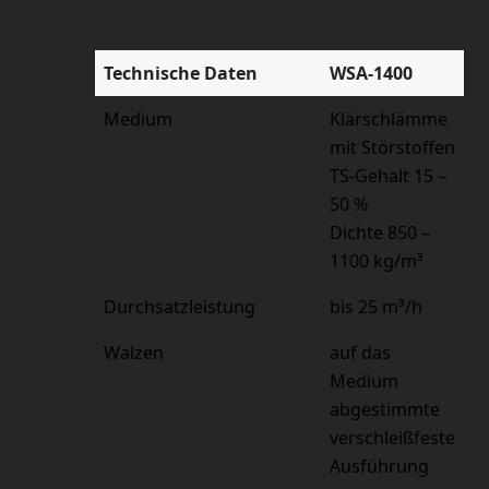
Technische Daten
WSA-1400
Medium
Klärschlämme
mit Störstoffen
TS-Gehalt 15 –
50 %
Dichte 850 –
1100 kg/m³
Durchsatzleistung
bis 25 m³/h
Walzen
auf das
Medium
abgestimmte
verschleißfeste
Ausführung