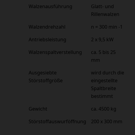
Walzenausführung
Glatt- und
Rillenwalzen
Walzendrehzahl
n = 300 min -1
Antriebsleistung
2 x 9,5 kW
Walzenspaltverstellung
ca. 5 bis 25
mm
Ausgesiebte
wird durch die
Störstoffgröße
eingestellte
Spaltbreite
bestimmt
Gewicht
ca. 4500 kg
Störstoffauswurföffnung
200 x 300 mm