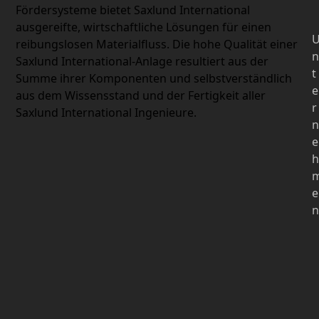
Fördersysteme bietet Saxlund International
ausgereifte, wirtschaftliche Lösungen für einen
reibungslosen Materialfluss. Die hohe Qualität einer
Saxlund International-Anlage resultiert aus der
t
Summe ihrer Komponenten und selbstverständlich
e
aus dem Wissensstand und der Fertigkeit aller
r
Saxlund International Ingenieure.
e
e